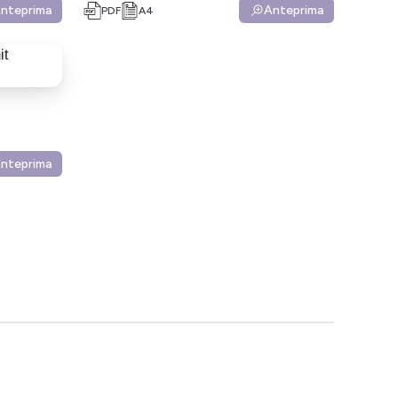
nteprima
Anteprima
PDF
A4
nteprima