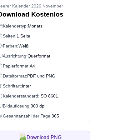
Leerer Kalender 2026 November
Download Kostenlos
Kalendertyp:
Monats
Seiten:
1 Seite
Farben:
Weiß
Ausrichtung:
Querformat
Papierformat:
A4
Dateiformat:
PDF und PNG
Schriftart:
Inter
Kalenderstandard:
ISO 8601
Bildauflösung:
300 dpi
Gesamtanzahl der Tage:
365
Download PNG