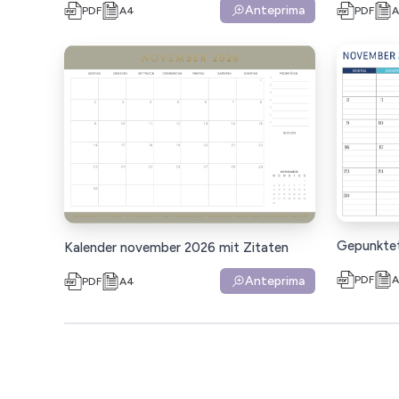
Anteprima
PDF
A4
PDF
Gepunktet
Kalender november 2026 mit Zitaten
PDF
Anteprima
PDF
A4