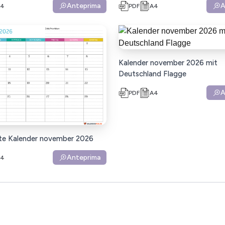
Anteprima
A
A4
PDF
A4
Kalender november 2026 mit
Deutschland Flagge
A
PDF
A4
e Kalender november 2026
Anteprima
A4